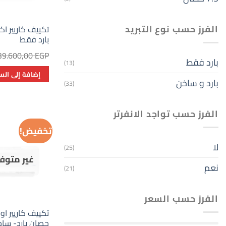
الفرز حسب نوع التبريد
بارد فقط
39.600,00
EGP
بارد فقط
(13)
إضافة إلى الس
بارد و ساخن
(33)
الفرز حسب تواجد الانفرتر
تخفيض!
لا
(25)
غير متوف
نعم
(21)
الفرز حسب السعر
حصان بارد- سا