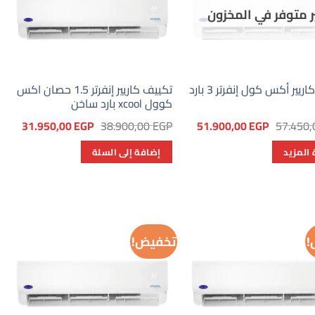
ر متوفر في المخزون
تكييف كاريير أكس كول إنفرتر 3 بارد
تكييف كاريير إنفرتر 1.5 حصان اكس
كوول xcool بارد ساخن
السعر
السعر
السعر
السعر
31.950,00
EGP
38.900,00
EGP
51.900,00
EGP
57.450
الأصلي
الحالي
الأصلي
الحال
هو:
هو:
هو:
هو:
 المزيد
إضافة إلى السلة
00 EGP.
38.900,00 EGP.
51.900,00 EGP.
57.450,00 EGP.
!
تخفيض!