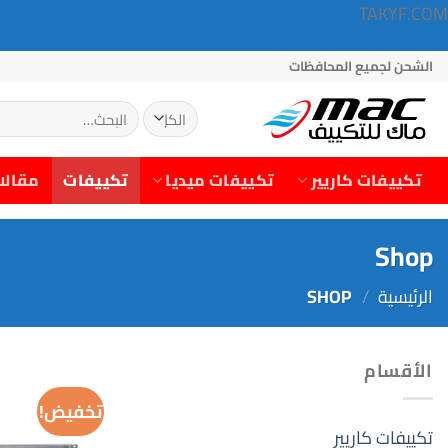
TAKYF.COM
خطي
الشحن لجميع المحافظات
لمحتوى
البحث
عن:
تكييفات كاريير
تكييفات ميديا
تكييفات
مقالا
Shop
الرئيسية
/
SHOP
الأقسام
تخفيض!
تكييفات كاريير