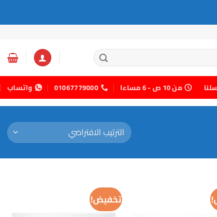
سلنا
من 10 ص - 6 مساءا
01067779000
واتساب
!
تخفيض!