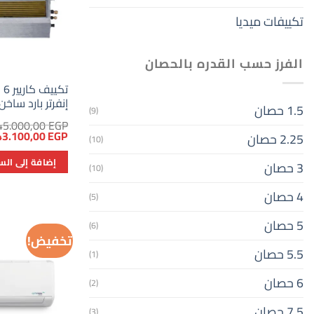
تكييفات ميديا
الفرز حسب القدره بالحصان
تك
إنفرتر بارد ساخن
1.5 حصان
(9)
45.000,00
EGP
السعر
43.100,00
EGP
2.25 حصان
(10)
الأصلي
هو:
إضافة إلى الس
145.000,00 EGP.
3 حصان
(10)
4 حصان
(5)
5 حصان
(6)
تخفيض!
5.5 حصان
(1)
6 حصان
(2)
7.5 حصان
(3)