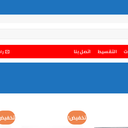
ت
التقسيط
اتصل بنا
را
تخفيض!
تخفيض