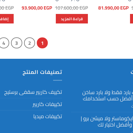
السعر
السعر
السعر
السعر
,00
EGP
93.900,00
EGP
107.600,00
EGP
81.990,00
EGP
الأصلي
الحالي
الأصلي
الحالي
هو:
هو:
هو:
هو:
قراءة المزيد
إضافة
93.900,00 EGP.
107.600,00 EGP.
81.990,00 EGP.
98.600,00 EGP.
4
3
2
1
تصنيفات المنتج
تكييف كاريير سقفى برستيج
بارد فقط ولا بارد ساخن
 أفضل حسب استخدامك
تكييفات كاريير
على
ت
تكييف
تكييفات ميديا
ايكوماستر ولا ميشن برو |
بارد
فقط
وأفضل اختيار لك
ولا
على
ت