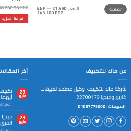
أدنى
أعلى
98.600,00
EGP
السعر:
21.490 EGP
—
تصفية
سعر
سعر
143.100 EGP
قراءة المزيد
عن ماك للتكييف
أخر المقالات
شركة ماك للتكييف وكيل معتمد تكييفات
تكييف 
23
كاريير وميديا 22700179
أيهما
مايو
التعليقا
المبيعات : 01067779000
ميديا 
23
الفرق 
مايو
التعليقا