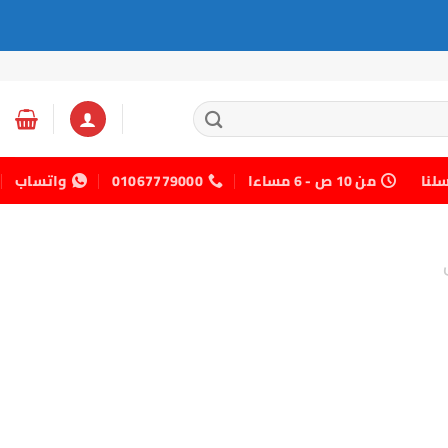
سلنا
من 10 ص - 6 مساءا
01067779000
واتساب