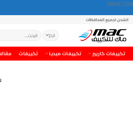
TAKYF.COM
خطي
الشحن لجميع المحافظات
لمحتوى
البحث
عن:
تكييفات كاريير
تكييفات ميديا
تكييفات
مقالا
س