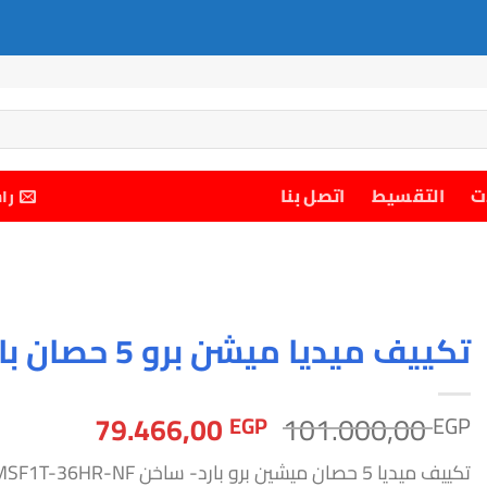
ت
التقسيط
اتصل بنا
را
تكييف ميديا ميشن برو 5 حصان بارد-ساخن
السعر
السعر
79.466,00
101.000,00
EGP
EGP
الأصلي
الحالي
تكييف ميديا 5 حصان ميشين برو بارد- ساخن MSF1T-36HR-NFالسعة: ٥ حصان
هو:
هو: