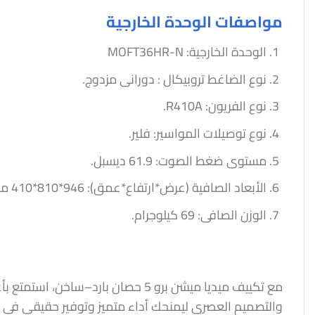
مواصفات الوحدة الخارجية
الوحدة الخارجية: MOFT36HR-N
نوع الضاغط تروبيكال : دورانى مزدوج.
نوع الفريون: R410A.
نوع توصيلات المواسير: فلير.
مستوى ضغط الصوت: 61.9 ديسبل.
الأبعاد الصافية (عرض*ارتفاع*عمق): 946*810*410 مم.
الوزن الصافى: 69 كيلوجرام.
مع تكييف ميديا ميشن برو 5 حصان ب
والتصميم العصري ليمنحك أداء متميز وتوفير حقيقي في ا