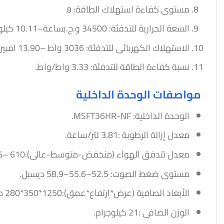
مستوى كفاءة استهلاك الطاقة:
B.
السعة الحرارية للتدفئة: 34500 و.ح.بساعة–10.11 كيلو واط.
الاستهلاك الكهربائى للتدفئة: 3036 واط –13.90 امبير.
نسبة كفاءة الطاقة للتدفئة: 3.33 واط/واط.
مواصفات الوحدة الداخلية
الوحدة الداخلية: MSFT36HR-NF.
معدل إزالة الرطوبة :3.81 لتر/ساعة.
معدل تتدفق الهواء (منخفض-متوسط-عالى):610 –765–860 قدم مكعب/دقيقة.
مستوى ضغط الصوت: 52.5–55.6–58.9 ديسبل.
الأبعاد الصافية (عرض*ارتفاع*عمق):1250*350*280 مم.
الوزن الصافى :21 كيلوجرام.