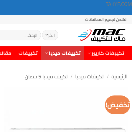
TAKYF.COM
خطي
الشحن لجميع المحافظات
لمحتوى
البحث
عن:
تكييفات كاريير
تكييفات ميديا
تكييفات
مقالا
الرئيسية
/
تكييفات ميديا
/
تكييف ميديا 5 حصان
تخفيض!