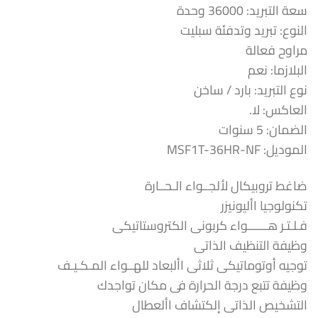
سعة التبريد: 36000 وحدة
466,00 EGP.
101.000,00 EGP.
النوع: تبريد وتدفئة سبليت
مراوح فعالة
البلازما: نعم
نوع التبريد: بارد / ساخن
العاكس: لا.
الضمان: 5 سنوات
الموديل: MSF1T-36HR-NF
ضاغط تروبيكال لألجــواء الـحــارة
تكنولوجيا األيونيزر
فـلـتـر هـــــــواء كربونى الكتروستاتيكى
وظيفة التنظيف الذاتى
توجيه أوتوماتيكى ثلاثى األبعاد للهــواء المـكـيـف
وظيفة تتبع درجة الحرارة فى مكان تواجدك
التشخيص الذاتى إلكتشاف األعطال