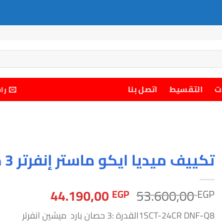
ت
التقسيط
اتصل بنا
را
تكييف ميديا ايكو ماستر إنفرتر 3 حصان بارد
السعر
السعر
44.190,00
53.600,00
EGP
EGP
الأصلي
الحالي
1SCT-24CR DNF-Q8القدرة :3 حصان بارد ميشين انفرتر
هو:
هو: