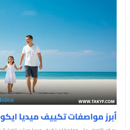
أبرز مواصفات تكييف ميديا ايكو ماستر إنف