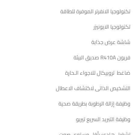
4.190,00 EGP.
53.600,00 EGP.
تكنولوجيا الانفرتر الموفرة للطاقة
تكنولوجيا الايونيزر
شاشة عرض جذابة
فريون R410A صديق البيئة
ضاغط تروبيكال للاجواء الـحارة
التشخيص الذاتى لاكتشاف الاعطال
وظيفة إزالة الرطوبة بطريقة صحية
وظيفة التبريد السريع تيربو
تشغيل هادئ بأقل مستوى صوت