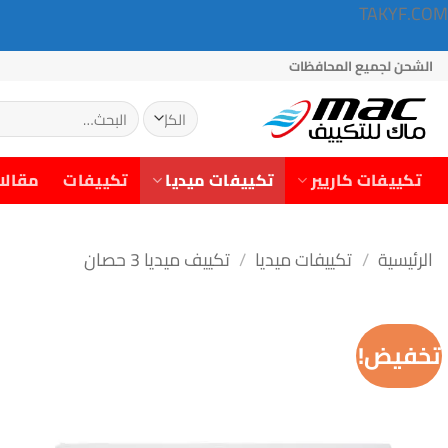
TAKYF.COM
خطي
الشحن لجميع المحافظات
لمحتوى
البحث
عن:
تكييفات كاريير
تكييفات ميديا
تكييفات
مقالا
الرئيسية
/
تكييفات ميديا
/
تكييف ميديا 3 حصان
تخفيض!