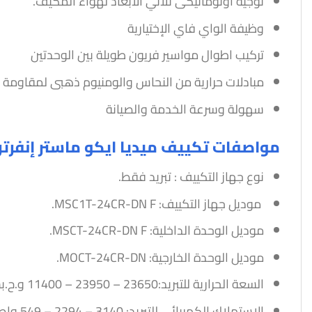
توجيه اوتوماتيكى ثلاثي الأبعاد لهواء المكيف.
وظيفة الواي فاي الإختيارية
تركيب اطوال مواسير فريون طويلة بين الوحدتين
مبادلات حرارية من النحاس والومنيوم ذهبى لمقاومة ا
سهولة وسرعة الخدمة والصيانة
مواصفات تكييف ميديا ايكو ماستر إنفرتر 3 بارد
نوع جهاز التكييف : تبريد فقط.
موديل جهاز التكييف: MSC1T-24CR-DN F.
موديل الوحدة الداخلية: MSCT-24CR-DN F.
موديل الوحدة الخارجية: MOCT-24CR-DN.
السعة الحرارية للتبريد:23650 – 23950 – 11400 و.ح.بساعة.
الاستهلاك الكهربائى للتبريد: 3140 – 2294 – 549 واط.