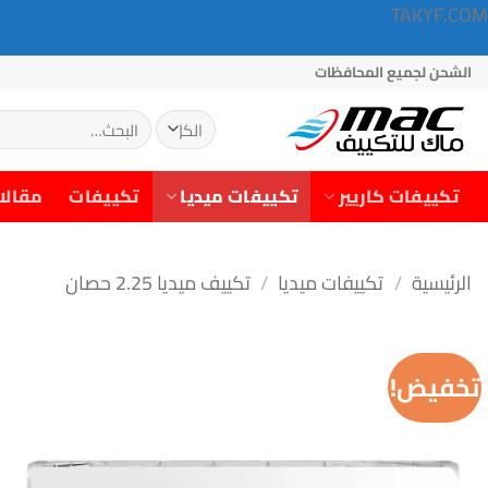
TAKYF.COM
خطي
الشحن لجميع المحافظات
لمحتوى
البحث
عن:
تكييفات كاريير
تكييفات ميديا
تكييفات
مقالا
الرئيسية
/
تكييفات ميديا
/
تكييف ميديا 2.25 حصان
تخفيض!