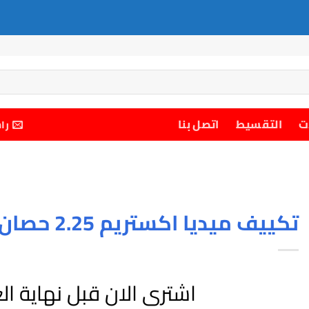
ت
التقسيط
اتصل بنا
را
تكييف ميديا اكستريم 2.25 حصان بارد فقط
اشترى الان قبل نهاية ا