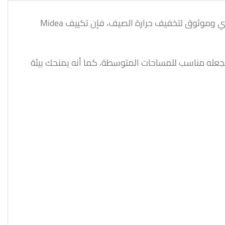
استمتع بأجواء منعشة وراحة لا مثيل لها مع تكييف ميديا ميشن برو 2.25 حصان – بارد فقط، فإذا كنت تبحث عن تكييف قوي وموثوق لتخفيف حرارة الصيف، فإن تكييف Midea
يجعله مناسب للمساحات المتوسطة، كما أنه يمنحك بيئة