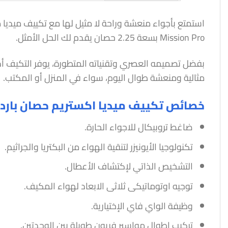
Mission Pro بسعة 2.25 حصان يقدم لك الحل الأمثل.
بفضل تصميمه العصري وتقنياته المتطورة، يوفر التكيف أد
مثالية ومنعشة طوال اليوم، سواء في المنزل أو المكتب.
خصائص تكييف ميديا اكستريم حصان بارد 
ضاغط تروبيكال للاجواء الحارة.
تكنولوجيا الأيونيزر لتنقية الهواء من البكتريا والجراثيم.
التشخيص الذاتي لإكتشاف الأعطال.
توجيه اوتوماتيكى ثلاثى الابعاد لهواء المكيف.
وظيفة الواي فاي الإختيارية.
تركيب اطوال مواسير فريون طويلة بين الوحدتين.