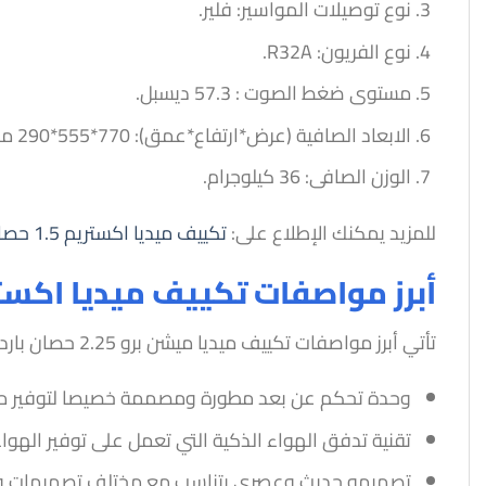
نوع توصيلات المواسير: فلير.
نوع الفريون: R32A.
مستوى ضغط الصوت : 57.3 ديسبل.
الابعاد الصافية (عرض*ارتفاع*عمق): 770*555*290 مم.
الوزن الصافى: 36 كيلوجرام.
للمزيد يمكنك الإطلاع على:
تكييف ميديا اكستريم 1.5 حصان بارد فقط
أبرز مواصفات تكييف ميديا اكستريم 2.25 حصان – با
تأتي أبرز مواصفات تكييف ميديا ميشن برو 2.25 حصان بارد فقط عديدة، على النحو التالي:
وحدة تحكم عن بعد مطورة ومصممة خصيصا لتوفير مباد
تقنية تدفق الهواء الذكية التي تعمل على توفير الهواء
تصميمه حديث وعصري يتناسب مع مختلف تصميمات وطراز