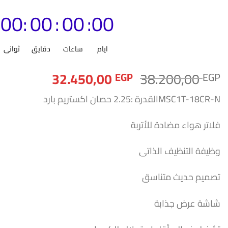
00
:
00
:
00
:
00
ايام
ساعات
دقايق
ثوانى
السعر
السعر
32.450,00
38.200,00
EGP
EGP
الأصلي
الحالي
MSC1T-18CR-Nالقدرة :2.25 حصان اكستريم بارد
هو:
هو:
2.450,00 EGP.
38.200,00 EGP.
فلاتر هواء مضادة للأتربة
وظيفة التنظيف الذاتى
تصميم حديث متناسق
شاشة عرض جذابة