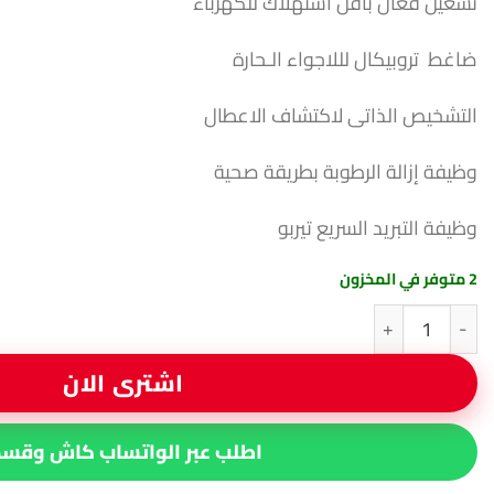
تشغيل فعال بأقل استهلاك للكهرباء
ضاغط تروبيكال لللاجواء الـحارة
التشخيص الذاتى لاكتشاف الاعطال
وظيفة إزالة الرطوبة بطريقة صحية
وظيفة التبريد السريع تيربو
2 متوفر في المخزون
كمية تكييف ميديا اكستريم 2.25 حصان بارد فقط
اشترى الان
اطلب عبر الواتساب كاش وقس