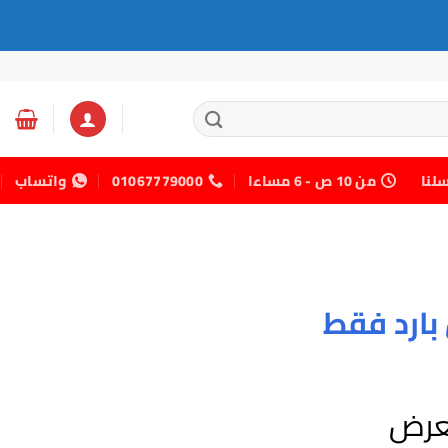
سلنا
من 10 ص - 6 مساءا
01067779000
واتساب
لعرض