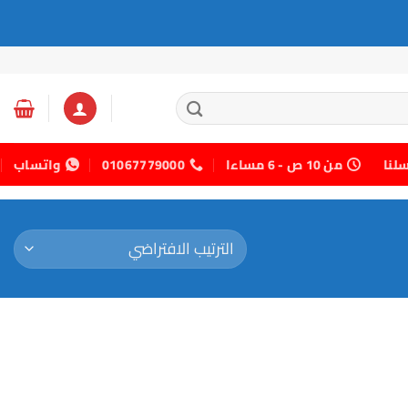
سلنا
من 10 ص - 6 مساءا
01067779000
واتساب