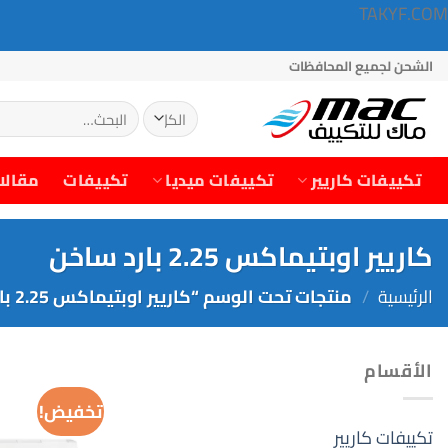
TAKYF.COM
خطي
الشحن لجميع المحافظات
لمحتوى
البحث
عن:
تكييفات كاريير
تكييفات ميديا
تكييفات
مقالا
كاريير اوبتيماكس 2.25 بارد ساخن
الرئيسية
/
منتجات تحت الوسم “كاريير اوبتيماكس 2.25 بارد ساخن”
الأقسام
تخفيض!
تكييفات كاريير