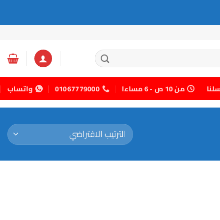
سلنا
من 10 ص - 6 مساءا
01067779000
واتساب