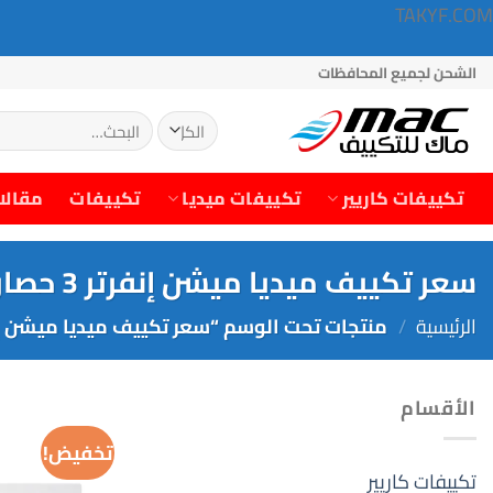
TAKYF.COM
خطي
الشحن لجميع المحافظات
لمحتوى
البحث
عن:
تكييفات كاريير
تكييفات ميديا
تكييفات
مقالا
سعر تكييف ميديا ميشن إنفرتر 3 حصان بارد - ساخن في مصر
الرئيسية
/
منتجات تحت الوسم “سعر تكييف ميديا ميشن إنفرتر 3 حصان بارد - ساخن
الأقسام
تخفيض!
تكييفات كاريير