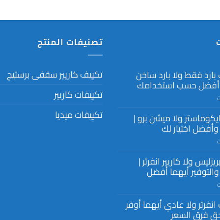
تصنيفات المنتج
تكييف كاريير سقفى برستيج
بارد فقط ولا بارد ساخن
 أفضل حسب استخدامك
تكييفات كاريير
على
ت
تكييف
تكييفات ميديا
ايكوماستر ولا ميشن برو |
بارد
فقط
وأفضل اختيار لك
ولا
على
ت
بارد
ميديا
ساخن
ريزليس ولا كاريير انفرتر |
ايكوماستر
أيهما
ولا
 والتوفير أيهما أفضل
أفضل
ميشن
حسب
على
ت
برو
استخدامك
ميديا
|
مغلقة
انفرتر ولا عادي أيهما أوفر
بريزليس
الفرق
ولا
ق فرق السعر
وأفضل