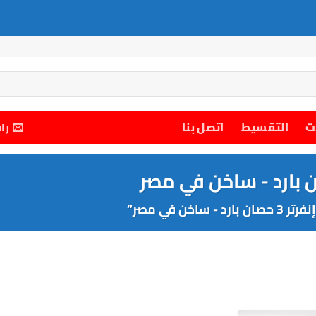
ت
التقسيط
اتصل بنا
را
 في مصر”