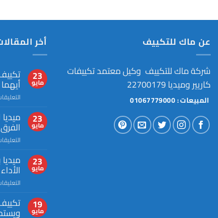
عن ماك للتكييف
أخر المقالات
شركة ماك للتكييف وكيل معتمد تكييفات
تكييف 
23
كاريير وميديا 22700179
أيهما
مايو
التعليقا
المبيعات : 01067779000
ميديا 
23
الفرق 
مايو
التعليقا
ميديا ب
23
الأداء
مايو
التعليقا
تكييف 
19
ويستح
مايو