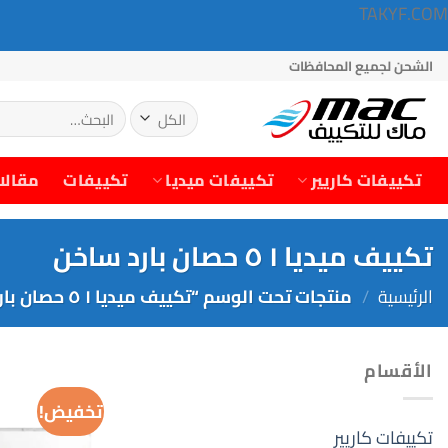
TAKYF.COM
خطي
الشحن لجميع المحافظات
لمحتوى
البحث
عن:
تكييفات كاريير
تكييفات ميديا
تكييفات
مقالا
تكييف ميديا ١ ٥ حصان بارد ساخن
الرئيسية
/
منتجات تحت الوسم “تكييف ميديا ١ ٥ حصان بارد ساخن”
الأقسام
تخفيض!
تكييفات كاريير