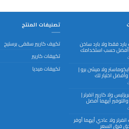
تصنيفات المنتج
تكييف كاريير سقفى برستيج
بارد فقط ولا بارد ساخن
 أفضل حسب استخدامك
تكييفات كاريير
على
ت
تكييف
تكييفات ميديا
ايكوماستر ولا ميشن برو |
بارد
فقط
وأفضل اختيار لك
ولا
على
ت
بارد
ميديا
ساخن
ريزليس ولا كاريير انفرتر |
ايكوماستر
أيهما
ولا
 والتوفير أيهما أفضل
أفضل
ميشن
حسب
على
ت
برو
استخدامك
ميديا
|
مغلقة
انفرتر ولا عادي أيهما أوفر
بريزليس
الفرق
ولا
ق فرق السعر
وأفضل