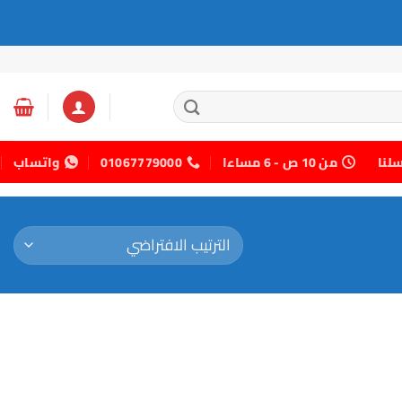
سلنا
من 10 ص - 6 مساءا
01067779000
واتساب