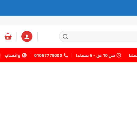
سلنا
من 10 ص - 6 مساءا
01067779000
واتساب