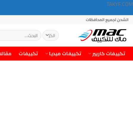
TAKYF.COM
خطي
الشحن لجميع المحافظات
لمحتوى
البحث
عن:
تكييفات كاريير
تكييفات ميديا
تكييفات
مقالا