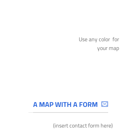
Use any color for
your map
A MAP WITH A FORM
(insert contact form here)