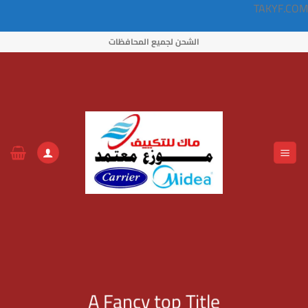
TAKYF.COM
خطي
الشحن لجميع المحافظات
لمحتوى
A Fancy top Title