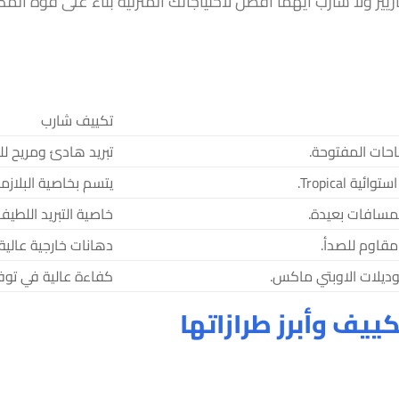
ر ولا شارب أيهما أفضل لاحتياجاتك المنزلية بناء على قوة المكو
تكييف شارب
حات المفتوحة.
تبريد هادئ ومريح ل
ة Tropical.
يتسم بخاصية البلازما 
مسافات بعيدة.
خاصية التبريد اللطيف
قاوم للصدأ.
دهانات خارجية عالية
ديلات الاوبتي ماكس.
كفاءة عالية في توفير
ف وأبرز طرازاتها