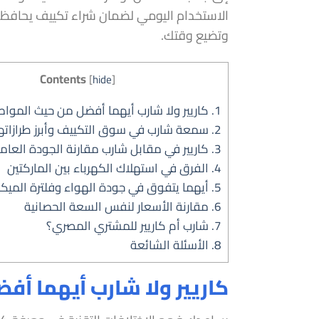
الاستخدام اليومي لضمان شراء تكييف يحافظ عل
وتضيع وقتك.
Contents
[
hide
]
1.
كاريير ولا شارب أيهما أفضل من حيث المواص
2.
سمعة شارب في سوق التكييف وأبرز طرازاته
3.
كاريير في مقابل شارب مقارنة الجودة العام
4.
الفرق في استهلاك الكهرباء بين الماركتين
5.
أيهما يتفوق في جودة الهواء وفلترة الميكر
6.
مقارنة الأسعار لنفس السعة الحصانية
7.
شارب أم كاريير للمشتري المصري؟
8.
الأسئلة الشائعة
كاريير ولا شارب أيهما أف