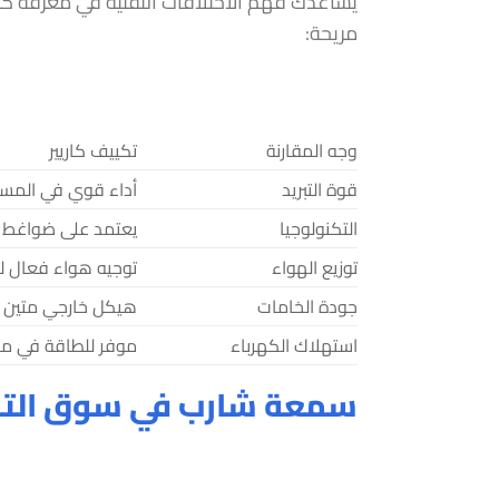
يساعدك فهم الاختلافات التقنية في معرفة كاريي
مريحة:
وجه المقارنة
تكييف كاريير
قوة التبريد
أداء قوي في المسا
التكنولوجيا
يعتمد على ضواغط استوائي
توزيع الهواء
توجيه هواء فعال ل
جودة الخامات
هيكل خارجي متين م
استهلاك الكهرباء
موفر للطاقة في مو
سمعة شارب في سوق التكيي