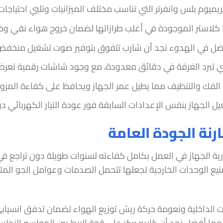
يميوم بلس وانفرتر التي تناسب مختلف الميزانيات وتلبي احتياجات
 كلاستر الموجودة في أغلب طرازاتها لضمان خروج هواء نقي وخال
فضل في الهدوء نجد أن شارب تتفوق بتوفير صوت تشغيل منخفض لا
لتي تبرد الغرفة في دقائق معدودة، مع وجود شاشات رقمية تعرض
الفك والتنظيف مما يطيل عمر الجهاز ويحافظ على كفاءة المروحة 
يل الجهاز بنفس الإعدادات السابقة فور عودة التيار الكهربائي
رنة الجودة العامة
رية الجهاز في العمل بكامل كفاءته لسنوات طويلة دون تراجع في
يع الوحدات الخارجية تجعلها تتحمل الصدمات وعوامل الجو المتقل
الداخلية ونعومة حركة ريش توزيع الهواء لضمان تدفق انسيابي 
أيهما أفضل نجد أن كاريير يركز على قوة الربط بين المواسير النح