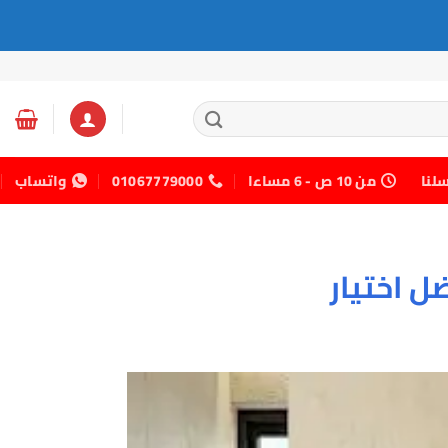
سلنا
من 10 ص - 6 مساءا
01067779000
واتساب
ل اختيار