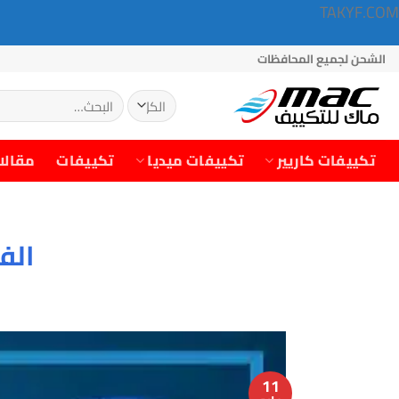
TAKYF.COM
خطي
الشحن لجميع المحافظات
لمحتوى
البحث
عن:
تكييفات كاريير
تكييفات ميديا
تكييفات
مقالا
الف
11