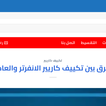
ت
التقسيط
اتصل بنا
را
تكييف كاريير
رق بين تكييف كاريير الانفرتر والعا