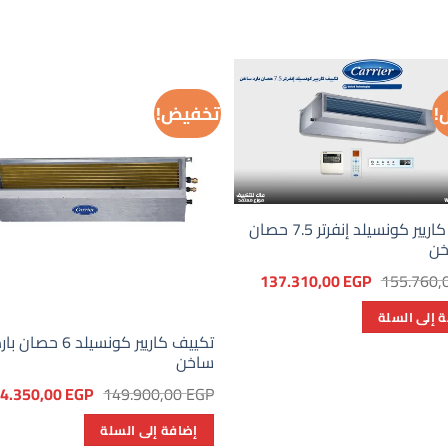
!
تخفيض!
تكييف كاريير كونسيلد إنفرتر 7.5 حصان
خن
السعر
السعر
137.310,00
EGP
155.760,
الأصلي
الحالي
هو:
هو:
 إلى السلة
137.310,00 EGP.
155.760,00 EGP.
تكييف كاريير كونسيلد 6 حصان با
ساخن
السعر
4.350,00
EGP
149.900,00
EGP
الأصلي
هو:
إضافة إلى السلة
149.900,00 EGP.