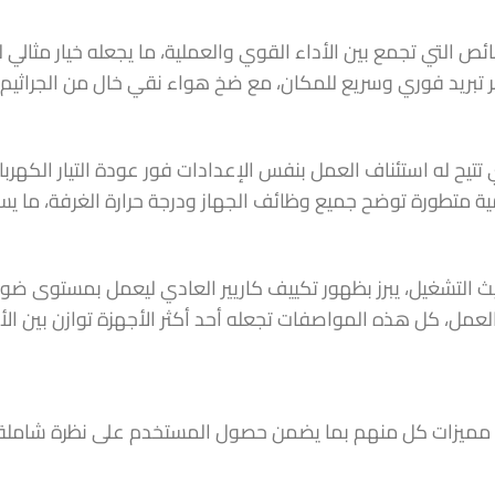
ص التي تجمع بين الأداء القوي والعملية، ما يجعله خيار مثالي 
 مزود بتقنية Turbo Cool التي توفر تبريد فوري وسريع للمكان، مع ضخ هواء نقي خا
ي تتيح له استئناف العمل بنفس الإعدادات فور عودة التيار الكهرب
 متطورة توضح جميع وظائف الجهاز ودرجة حرارة الغرفة، ما يس
 حيث التشغيل، يبرز بظهور تكييف كاريير العادي ليعمل بمستوى
العمل، كل هذه المواصفات تجعله أحد أكثر الأجهزة توازن بين ا
ادي مميزات كل منهم بما يضمن حصول المستخدم على نظرة شاملة