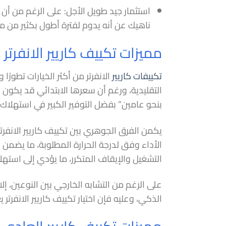
استثمار جيد طويل الأجل: على الرغم من أن مكي
ناهيك عن أنه يدوم لفترة أطول بكثير من مك
مميزات تكييف كاريير الانفرتر
تكييفات كاريير
الانفرتر من أكثر الخيارات تطور
التقليدية، ورغم أن سعرها الابتدائي قد يكون أع
بنحو عامين” بفضل التوفير الكبير في استهلاك ا
يكمن الفرق الجوهري بين تكييف كاريير الانف
الأداء وفق لدرجة الحرارة المطلوبة، ما يضمن 
التشغيل والإيقاف المتكرر، ما يؤدي إلى استه
على الرغم من التشابه الخارجي بين النوعين، إل
الذكي، وعليه فإن اختيار تكييف كاريير الانفرت