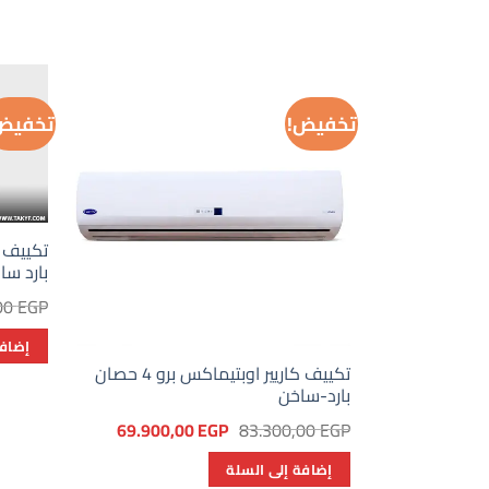
تخفيض!
تخفيض
بارد سا
00
EGP
إضافة
تكييف كاريير اوبتيماكس برو 4 حصان
بارد-ساخن
السعر
السعر
69.900,00
EGP
83.300,00
EGP
الأصلي
الحالي
هو:
هو:
إضافة إلى السلة
69.900,00 EGP.
83.300,00 EGP.