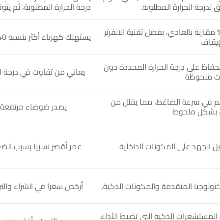
 لدرجة الحرارة المطلوبة.
درجة الحرارة المطلوبة، ثم يت
كثر توفيرا للطاقة بنسبة 40–60% مقارنة بالعادي، بفضل تقنية الانفرتر
يستهلك كهرباء أكثر بنسبة 40–50% نتيجة التشغيل والإيقاف المتكرر للضاغط
إيقاف
حفاظ على درجة الحرارة المحددة دون
يعاني من تفاوت في درجة ا
ات ملحوظة
م في سرعة الضاغط، مما يقلل من
يصدر ضوضاء مرتفعة ن
 بشكل ملحوظ
يل الجهد على المكونات الداخلية
عمر أقصر نسبيا بسبب الضغ
نولوجيا المتقدمة والمكونات الذكية.
أرخص سعرا في الشراء والت
مستشعرات الذكية التي تضبط الأداء