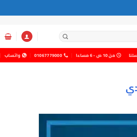
سلنا
من 10 ص - 6 مساءا
01067779000
واتساب
دي