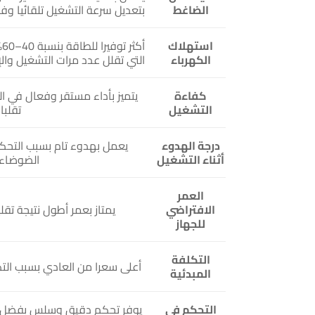
الضاغط
بتعديل سرعة التشغيل تلقائيا وفق
استهلاك
أ
الكهرباء
التي تقلل عدد مرات التشغيل وال
كفاءة
يتميز بأداء مستقر وفعال في ال
التشغيل
تقلب
درجة الهدوء
يعمل بهدوء تام بسبب التحك
أثناء التشغيل
الضوضاء
العمر
الافتراضي
يمتاز بعمر أطول نتيجة تقل
للجهاز
التكلفة
أعلى سعرا من العادي بسبب التك
المبدئية
التحكم في
يوفر تحكم دقيق وسلس بفضل ال