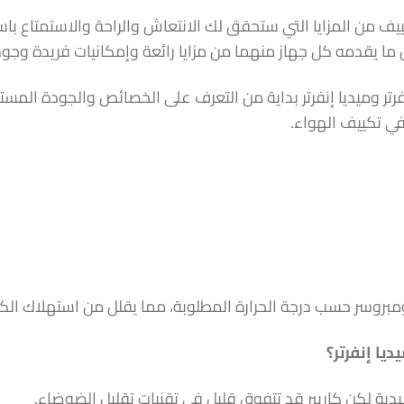
يف من المزايا التي ستحقق لك الانتعاش والراحة والاستمتاع باس
 يقدمه كل جهاز منهما من مزايا رائعة وإمكانيات فريدة وجودة
فرتر وميديا إنفرتر بداية من التعرف على الخصائص والجودة المست
ي في تكييف الهواء.
بروسر حسب درجة الحرارة المطلوبة، مما يقلل من استهلاك الكهرب
يا إنفرتر؟
يدية لكن كاريير قد تتفوق قليل في تقنيات تقليل الضوضاء.