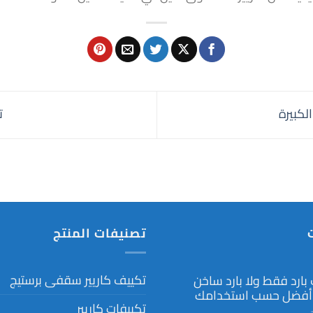
لكبيرة
ت
تصنيفات المنتج
تكييف كاريير سقفى برستيج
بارد فقط ولا بارد ساخن
 أفضل حسب استخدامك
تكييفات كاريير
على