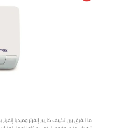
ما الفرق بين تكييف كاريير إنفرتر وميديا إنفر