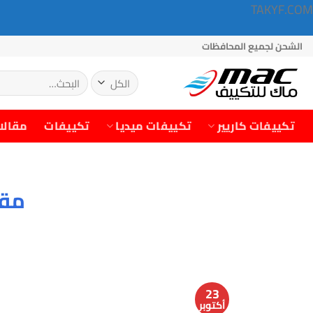
TAKYF.COM
خطي
الشحن لجميع المحافظات
لمحتوى
البحث
عن:
تكييفات كاريير
تكييفات ميديا
تكييفات
مقالا
مقا
23
أكتوبر