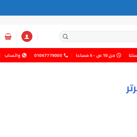
سلنا
من 10 ص - 6 مساءا
01067779000
واتساب
تر